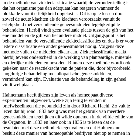
in de methode van ziekteclassificatie waarbij de veronderstelling is
dat het organisme pas dan adequaat kan reageren wanneer de
blokkade vanuit erfelijkheid opgelost is. Dit is op te lossen door
zowel de acute klachten als de klachten veroorzaakt vanuit de
erfelijkheid met verschillende geneesmiddelen tegelijkertijd te
behandelen. Hierbij vindt geen evaluatie plaats tussen de gift van het
ene middel en de gift van het andere middel. Uitgangspunt is het
behandelen van de verschillende ziekteclassificaties en dus is er voor
iedere classificatie een ander geneesmiddel nodig. Volgens deze
methode vullen de middelen elkaar aan. Ziekteclassificatie maakt
hierbij tevens onderscheid in de werking van plantaardige, minerale
en dierlijke middelen en nosoden. Binnen deze methode wordt ook
gekeken naar de reactiekracht van de patiënt die, door bijvoorbeeld
langdurige behandeling met allopatische geneesmiddelen,
verminderd kan zijn. Evaluatie van de behandeling in zijn geheel
vindt wel plaats.
Hahnemann heeft tijdens zijn leven als homeopaat diverse
experimenten uitgevoerd, welke zijn terug te vinden in
briefwisselingen die gebundeld zijn door Richard Haehl. Zo valt te
lezen dat hij rond 1833 bezig was met het gebruik van meerdere
geneesmiddelen tegelijk en dit wilde opnemen in de vijfde editie van
de Organon. In 1833 en later ook in 1836 is te lezen dat de
resultaten met deze methodiek tegenvallen en dat Hahnemann
besluit deze manier van homeopathie bedrijven niet op te nemen in