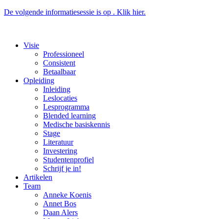
De volgende informatiesessie is op . Klik hier.
Visie
Professioneel
Consistent
Betaalbaar
Opleiding
Inleiding
Leslocaties
Lesprogramma
Blended learning
Medische basiskennis
Stage
Literatuur
Investering
Studentenprofiel
Schrijf je in!
Artikelen
Team
Anneke Koenis
Annet Bos
Daan Alers