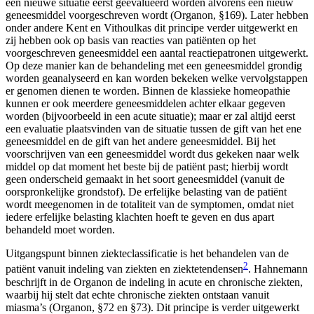
een nieuwe situatie eerst geëvalueerd worden alvorens een nieuw
geneesmiddel voorgeschreven wordt (Organon, §169). Later hebben
onder andere Kent en Vithoulkas dit principe verder uitgewerkt en
zij hebben ook op basis van reacties van patiënten op het
voorgeschreven geneesmiddel een aantal reactiepatronen uitgewerkt.
Op deze manier kan de behandeling met een geneesmiddel grondig
worden geanalyseerd en kan worden bekeken welke vervolgstappen
er genomen dienen te worden. Binnen de klassieke homeopathie
kunnen er ook meerdere geneesmiddelen achter elkaar gegeven
worden (bijvoorbeeld in een acute situatie); maar er zal altijd eerst
een evaluatie plaatsvinden van de situatie tussen de gift van het ene
geneesmiddel en de gift van het andere geneesmiddel. Bij het
voorschrijven van een geneesmiddel wordt dus gekeken naar welk
middel op dat moment het beste bij de patiënt past; hierbij wordt
geen onderscheid gemaakt in het soort geneesmiddel (vanuit de
oorspronkelijke grondstof). De erfelijke belasting van de patiënt
wordt meegenomen in de totaliteit van de symptomen, omdat niet
iedere erfelijke belasting klachten hoeft te geven en dus apart
behandeld moet worden.
Uitgangspunt binnen ziekteclassificatie is het behandelen van de
2
patiënt vanuit indeling van ziekten en ziektetendensen
. Hahnemann
beschrijft in de Organon de indeling in acute en chronische ziekten,
waarbij hij stelt dat echte chronische ziekten ontstaan vanuit
miasma’s (Organon, §72 en §73). Dit principe is verder uitgewerkt