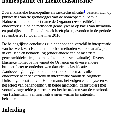
homeopathie en Ziekteclassificatie’
1
Zowel klassieke homeopathie als ziekteclassificatie
baseren zich op
publicaties van de grondlegger van de homeopathie, Samuel
Hahnemann, en dan met name de Organon (zesde editie). In dit
onderzoek zijn beide methoden geanalyseerd op basis van literatuur-
en praktijkstudie. Het onderzoek heeft plaatsgevonden in de periode
september 2015 tot en met mei 2016.
De belangrijkste conclusies zijn dat door een verschil in interpretatie
van het werk van Hahnemann beide methoden van elkaar afwijken
in evaluatie en behandeling (onder andere een of meerdere
geneesmiddelen tegelijk met of zonder tussenevaluatie). Tevens is
klassieke homeopathie vanuit de Organon en diverse andere
bronnen beter te onderbouwen dan ziekteclassificatie.
Aanbevelingen liggen onder andere ook in een aanvullend
onderzoek naar het verschil in interpretatie vanuit de originele
Duitstalige literatuur van Hahnemann, het volgen en analyseren van
het effect van behandeling van beide methoden (casestudies) met
vooraf vastgestelde parameters en het bestuderen van de casebooks
van Hahnemann van zijn laatste jaren waarin hij patiënten
behandelde.
Inleiding