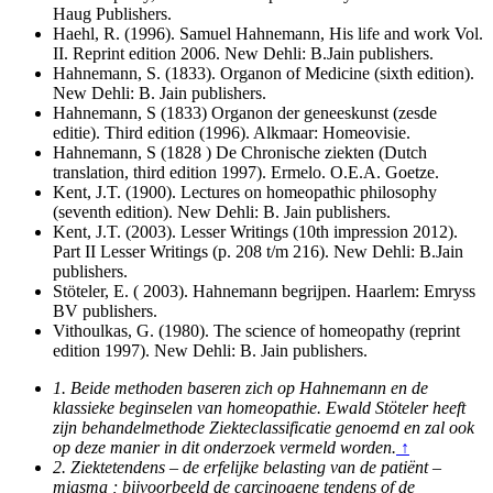
Haug Publishers.
Haehl, R. (1996). Samuel Hahnemann, His life and work Vol.
II. Reprint edition 2006. New Dehli: B.Jain publishers.
Hahnemann, S. (1833). Organon of Medicine (sixth edition).
New Dehli: B. Jain publishers.
Hahnemann, S (1833) Organon der geneeskunst (zesde
editie). Third edition (1996). Alkmaar: Homeovisie.
Hahnemann, S (1828 ) De Chronische ziekten (Dutch
translation, third edition 1997). Ermelo. O.E.A. Goetze.
Kent, J.T. (1900). Lectures on homeopathic philosophy
(seventh edition). New Dehli: B. Jain publishers.
Kent, J.T. (2003). Lesser Writings (10th impression 2012).
Part II Lesser Writings (p. 208 t/m 216). New Dehli: B.Jain
publishers.
Stöteler, E. ( 2003). Hahnemann begrijpen. Haarlem: Emryss
BV publishers.
Vithoulkas, G. (1980). The science of homeopathy (reprint
edition 1997). New Dehli: B. Jain publishers.
1. Beide methoden baseren zich op Hahnemann en de
klassieke beginselen van homeopathie. Ewald Stöteler heeft
zijn behandelmethode Ziekteclassificatie genoemd en zal ook
op deze manier in dit onderzoek vermeld worden.
↑
2. Ziektetendens – de erfelijke belasting van de patiënt –
miasma ; bijvoorbeeld de carcinogene tendens of de