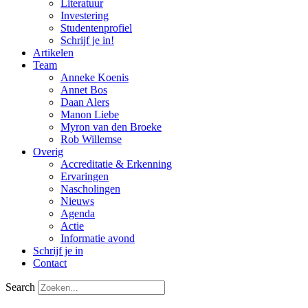
Literatuur
Investering
Studentenprofiel
Schrijf je in!
Artikelen
Team
Anneke Koenis
Annet Bos
Daan Alers
Manon Liebe
Myron van den Broeke
Rob Willemse
Overig
Accreditatie & Erkenning
Ervaringen
Nascholingen
Nieuws
Agenda
Actie
Informatie avond
Schrijf je in
Contact
Search