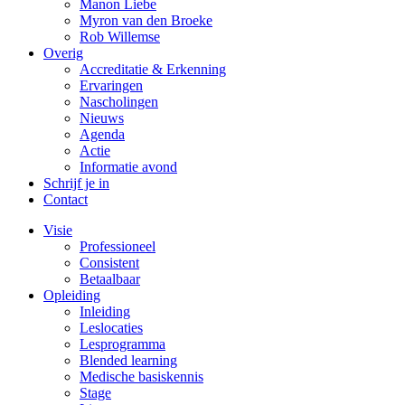
Manon Liebe
Myron van den Broeke
Rob Willemse
Overig
Accreditatie & Erkenning
Ervaringen
Nascholingen
Nieuws
Agenda
Actie
Informatie avond
Schrijf je in
Contact
Visie
Professioneel
Consistent
Betaalbaar
Opleiding
Inleiding
Leslocaties
Lesprogramma
Blended learning
Medische basiskennis
Stage