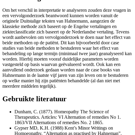
Om het verschil in interpretatie te analyseren zouden deze vragen in
een vervolgonderzoek beantwoord kunnen worden vanuit de
originele Duitstalige teksten van Hahnemann, aangezien de
klassieke methode zich baseert op de Engelse vertalingen en
ziekteclassificatie zich baseert op de Nederlandse vertaling. Tevens
wordt aanbevolen om vervolgonderzoek te doen naar het effect van
beide methoden op de patiënt. Dit kan bijvoorbeeld door case
studies van beide methoden te bestuderen waar het effect van
behandeling op lange termijn (minimaal twee jaar) geanalyseerd kan
worden. Hierbij moeten vooraf duidelijke parameters worden
vastgesteld op basis waarvan geëvalueerd wordt. Ook kan een
aanvullend onderzoek gedaan worden naar de case books van
Hahnemann in de laatste vijf jaren van zijn leven om te bestuderen
op welke manier hij zijn patiënten behandelde (al dan niet met
meerdere middelen tegelijk).
Gebruikte literatuur
Dunham, C. (1877). Homeopathy The Science of
Therapeutics. Articles: VI Alternation of remedies No 1.
1863/VII Alternations of remedies No. 2 1865.
Gypser MD, K.H. (1988) Kent’s Minor Writings on
Homoeopathy, “Alternation as practised by Hahneman”.